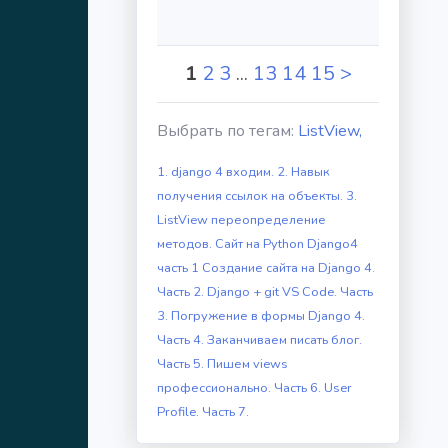
1
2
3
...
13
14
15
>
Выбрать по тегам:
ListView,
1. django 4 входим.
2. Навык
получения ссылок на объекты.
3.
ListView переопределение
методов.
Сайт на Python Django4
часть 1
Создание сайта на Django 4.
Часть 2.
Django + git VS Code. Часть
3.
Погружение в формы Django 4.
Часть 4.
Заканчиваем писать блог.
Часть 5.
Пишем views
профессионально. Часть 6.
User
Profile. Часть 7.