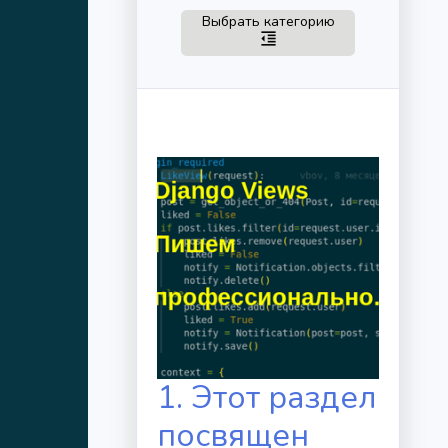
Toggle navigation
Выбрать категорию
format_indent_decrease
1. Этот раздел
посвящен