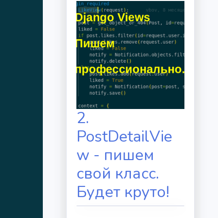
2.
PostDetailVie
w - пишем
свой класс.
Будет круто!