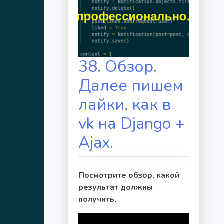
38. Обзор.
Далее пишем
лайки, как в
vk на Django +
Ajax.
Посмотрите обзор, какой
результат должны
получить.