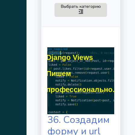
Toggle navigation
Выбрать категорию
format_indent_decrease
36. Создадим
форму и url