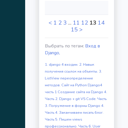
<
1
2
3
...
11
12
13
14
15
>
Выбрать по тегам:
Вход в
Django,
1. django 4 входим.
2. Навык
получения ссылок на объекты.
3.
ListView переопределение
методов.
Сайт на Python Django4
часть 1
Создание сайта на Django 4.
Часть 2.
Django + git VS Code. Часть
3.
Погружение в формы Django 4.
Часть 4.
Заканчиваем писать блог.
Часть 5.
Пишем views
профессионально. Часть 6.
User