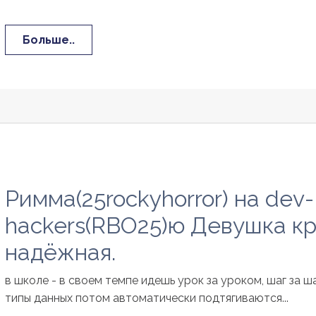
Больше..
Римма(25rockyhorror) на dev-
hackers(RBO25)ю Девушка кр
надёжная.
в школе - в своем темпе идешь урок за уроком, шаг за ша
типы данных потом автоматически подтягиваются...