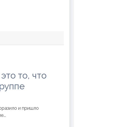
это то, что
группе
поразило и пришло
...