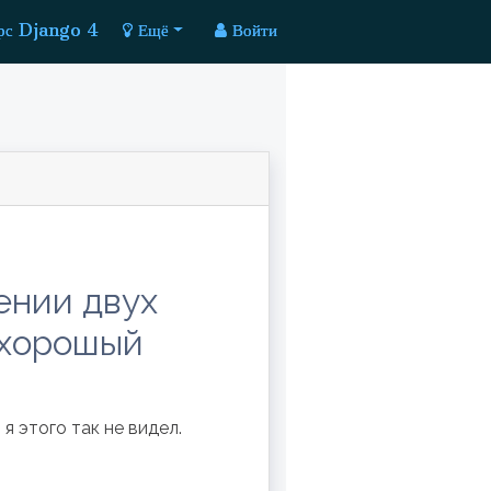
рс Django 4
Ещё
Войти
ении двух
т хорошый
 я этого так не видел.