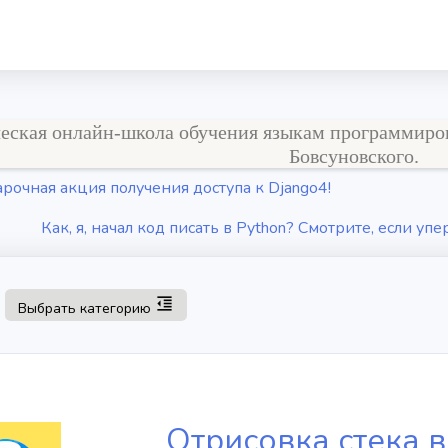
ская онлайн-школа обучения языкам программировани
Бовсуновского.
рочная акция получения доступа к Django4!
Как, я, начал код писать в Python? Смотрите, если упе
Toggle navigation
format_indent_decrease
Выбрать категорию
Отрисовка стека в