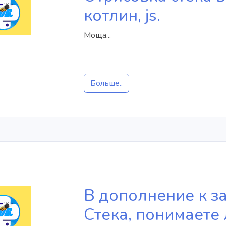
котлин, js.
Моща...
Больше..
В дополнение к з
Стека, понимаете 