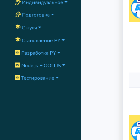
Индивидуальное
Подготовка
school
C нуля
school
Cтановление PY
Разработка PY
Node.js + ООП JS
Тестирование