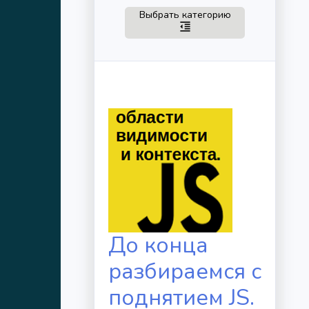
Toggle navigation
Выбрать категорию
format_indent_decrease
До конца
разбираемся с
поднятием JS.